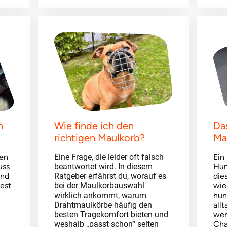
h
Wie finde ich den
Da
richtigen Maulkorb?
Ma
gen
Eine Frage, die leider oft falsch
Ein
uss
beantwortet wird. In diesem
Hun
und
Ratgeber erfährst du, worauf es
die
est
bei der Maulkorbauswahl
wie
wirklich ankommt, warum
hun
Drahtmaulkörbe häufig den
all
besten Tragekomfort bieten und
wer
weshalb „passt schon“ selten
Cha