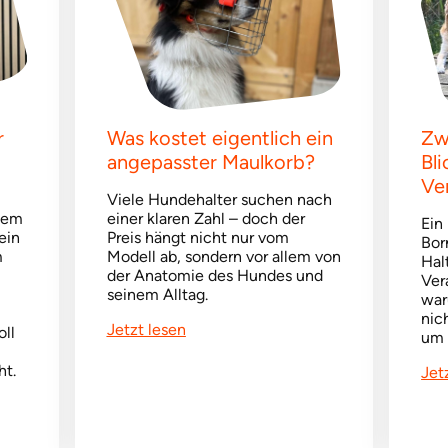
r
Was kostet eigentlich ein
Zw
angepasster Maulkorb?
Bl
Ve
Viele Hundehalter suchen nach
nem
einer klaren Zahl – doch der
Ein
ein
Preis hängt nicht nur vom
Bor
m
Modell ab, sondern vor allem von
Hal
der Anatomie des Hundes und
Ver
seinem Alltag.
war
nic
Jetzt lesen
ll
um 
ht.
Jet