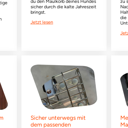
du den Maulkorb deines Hundes
zu 
tige
sicher durch die kalte Jahreszeit
Nac
bringst.
Hal
die
n
Jetzt lesen
Unt
Jet
im
Sicher unterwegs mit
Me
dem passenden
Ma