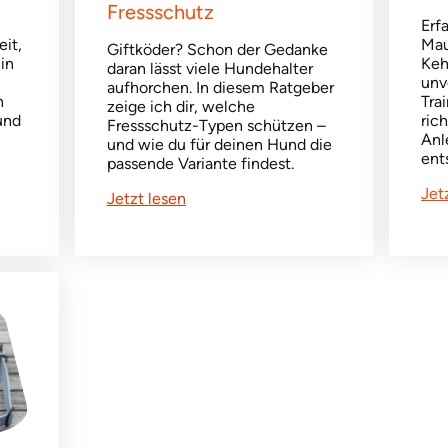
Fressschutz
Erf
eit,
Mau
Giftköder? Schon der Gedanke
in
Keh
daran lässt viele Hundehalter
unv
aufhorchen. In diesem Ratgeber
n
Tra
zeige ich dir, welche
und
ric
Fressschutz-Typen schützen –
Anl
und wie du für deinen Hund die
ent
passende Variante findest.
Jet
Jetzt lesen