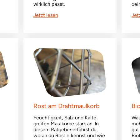
wirklich passt.
dei
Jetzt
lesen
Jet
Rost am Drahtmaulkorb
Bi
Feuchtigkeit, Salz und Kälte
Was
greifen Maulkörbe stark an. In
meh
diesem Ratgeber erfährst du,
gut
woran du Rost erkennst und wie
Bio